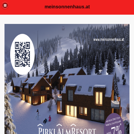
meinsonnenhaus.at
 Park
INE APARTMENTS
LIVING
SSEE
ts